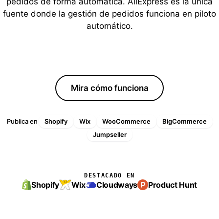
pedidos de forma automática. AliExpress es la única
fuente donde la gestión de pedidos funciona en piloto
automático.
Empieza tu prueba gratis
Mira cómo funciona
Publica en
Shopify
Wix
WooCommerce
BigCommerce
Jumpseller
DESTACADO EN
Shopify
Wix
Cloudways
Product Hunt