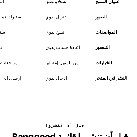
عنوان المنتج
نسخ ولصق
است
الصور
تنزيل يدوي
استيراد، ثم 
المواصفات
نسخ يدوي
استي
التسعير
إعادة حساب يدوي
ت
الخيارات
من السهل إغفالها
مراجعة ض
النشر في المتجر
إدخال يدوي
إرسال إلى ا
قبل أن تنشروا
قبل أن تنشروا قائمة Banggood.