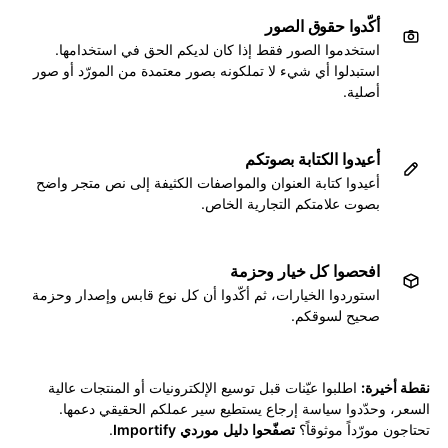
أكّدوا حقوق الصور
استخدموا الصور فقط إذا كان لديكم الحق في استخدامها.
استبدلوا أي شيء لا تملكونه بصور معتمدة من المورّد أو صور
أصلية.
أعيدوا الكتابة بصوتكم
أعيدوا كتابة العنوان والمواصفات الكثيفة إلى نص متجر واضح
بصوت علامتكم التجارية الخاص.
افحصوا كل خيار وحزمة
استوردوا الخيارات، ثم أكّدوا أن كل نوع قابس وإصدار وحزمة
صحيح لسوقكم.
نقطة أخيرة:
اطلبوا عيّنات قبل توسيع الإلكترونيات أو المنتجات عالية
السعر، وحدّدوا سياسة إرجاع يستطيع سير عملكم الحقيقي دعمها.
تحتاجون مورّداً موثوقاً؟
تصفّحوا دليل موردي Importify
.