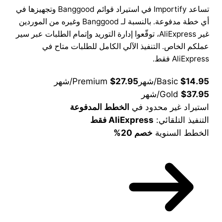
تساعد Importify في استيراد قوائم Banggood وتجهيزها في
أي خطة مدفوعة. بالنسبة لـ Banggood وغيره من الموردين
غير AliExpress، توقّعوا إدارة التوريد وإتمام الطلبات عبر سير
عملكم الخاص. التنفيذ الآلي الكامل للطلبات متاح في
AliExpress فقط.
$14.95
Basic
/شهر
$27.95
Premium
/شهر
$37.95
Gold
/شهر
استيراد غير محدود في
الخطط المدفوعة
التنفيذ التلقائي:
AliExpress فقط
الخطط السنوية
خصم 20%