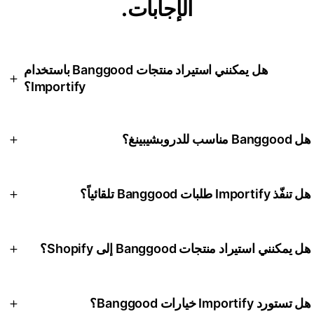
الإجابات.
هل يمكنني استيراد منتجات Banggood باستخدام
Importify؟
نعم. يمكن لـ Importify أن تساعد في استيراد بيانات منتجات
Banggood إلى سير عملكم، حتى تتمكنوا من مراجعة القائمة وتحرير
هل Banggood مناسب للدروبشيبينغ؟
المحتوى ونشره إلى Shopify أو Wix أو WooCommerce أو
BigCommerce أو Jumpseller.
نعم، خاصةً في مجالات الأدوات التقنية والهوايات ومنتجات RC والعدد
والإلكترونيات. وهو أقل مثالية للمتاجر التي تركّز على الموضة أو
هل تنفّذ Importify طلبات Banggood تلقائياً؟
التجميل. فحوصات الشحن والضمان والخيارات مهمة قبل النشر.
لا. التنفيذ الآلي للطلبات في Importify مخصص لـ AliExpress فقط،
ضمن خطة Gold. بالنسبة لـ Banggood، تساعد Importify في
هل يمكنني استيراد منتجات Banggood إلى Shopify؟
استيراد القوائم وتجهيزها، بينما يبقى إتمام الطلب مسؤوليتكم ما لم
تستخدموا سير عمل مورّد منفصل.
نعم. يمكن استخدام Importify كأداة تكامل بين Banggood
وShopify لاستيراد بيانات المنتج ومراجعة القوائم والنشر إلى
هل تستورد Importify خيارات Banggood؟