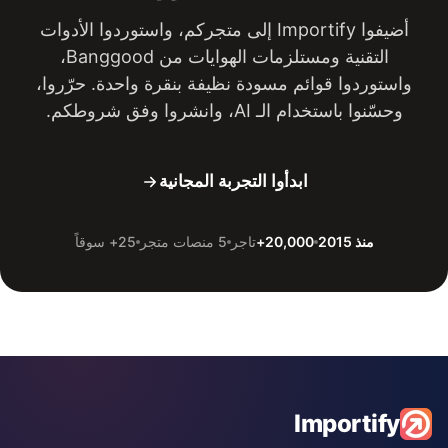
أضيفوا Importify إلى متجركم، واستوردوا الأدوات
التقنية ومستلزمات الهوايات من Banggood،
واستوردوا قوائم مسودة نظيفة بنقرة واحدة. حرّروا،
وحسّنوا باستخدام الـ AI، وانشروا وفق شروطكم.
ابدأوا التجربة المجانية
منذ 2015
20,000+
تاجر
5 منصات متجر
25+ سوقاً
Importify