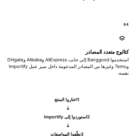
04
كتالوج متعدد المصادر
استخدموا Banggood إلى جانب AliExpress وAlibaba وDHgate
وTemu وغيرها من المصادر المدعومة داخل سير عمل Importify
نفسه.
1
اختاروا المنتج
2
استوردوا إلى Importify
3
نظّفوا المواصفات