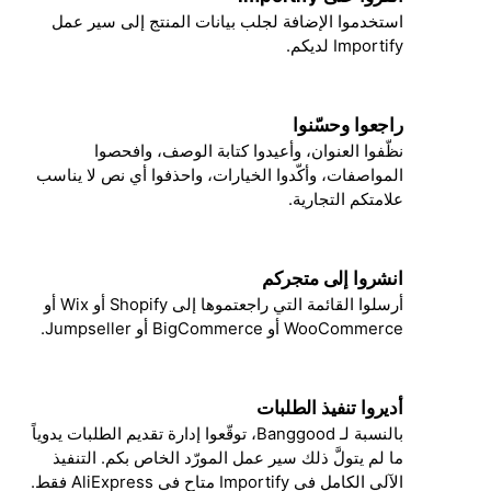
2
استخدموا الإضافة لجلب بيانات المنتج إلى سير عمل
Importify لديكم.
راجعوا وحسّنوا
3
نظّفوا العنوان، وأعيدوا كتابة الوصف، وافحصوا
المواصفات، وأكّدوا الخيارات، واحذفوا أي نص لا يناسب
علامتكم التجارية.
انشروا إلى متجركم
4
أرسلوا القائمة التي راجعتموها إلى Shopify أو Wix أو
WooCommerce أو BigCommerce أو Jumpseller.
أديروا تنفيذ الطلبات
5
بالنسبة لـ Banggood، توقّعوا إدارة تقديم الطلبات يدوياً
ما لم يتولَّ ذلك سير عمل المورّد الخاص بكم. التنفيذ
الآلي الكامل في Importify متاح في AliExpress فقط.