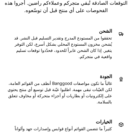
التوقعات الصادقة تُبقي متجركم وعملاءكم راضين. أجروا هذه
الفحوصات على أي منتج قبل أن توسّعوه.
الشحن
تحققوا من المستودع المدرج وتقدير التسليم قبل النشر. قد
يُشحن مخزون المستودع المحلي بشكل أسرع، لكن التوفر
يتغير. إذا كان الشحن عابراً للحدود، فحدّدوا توقعات تسليم
واقعية في متجركم.
الجودة
غالباً ما تكون مواصفات Banggood أنظف من القوائم العامة،
لكن العيّنات تبقى مهمة. اطلبوا عيّنة قبل توسيع أي منتج يحتوي
على إلكترونيات أو بطاريات أو أجزاء متحركة أو مخاوف تتعلق
بالسلامة.
الخيارات
كثيراً ما تتضمن القوائم أنواع قوابس وإصدارات جهد وألواناً