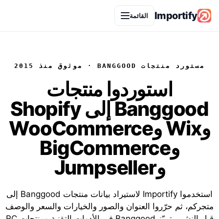
Importify
القائمة
مستورد منتجات BANGGOOD · موثوق منذ 2015
استوردوا
منتجات
Banggood
إلى Shopify
وWix وWooCommerce
وBigCommerce
وJumpseller
استخدموا Importify لاستيراد بيانات منتجات Banggood إلى
متجركم، ثم حرّروا العنوان والصور والخيارات والسعر والوصف
قبل النشر. يتميّز Banggood في الأدوات التقنية ومنتجات RC