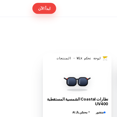
ابدأ الآن
لوحة تحكم Wix · المنتجات
نظارات Coastal الشمسية المستقطبة
UV400
منشور
محسّن بالـ AI