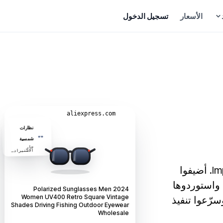
الأسعار
تسجيل الدخول
مركز المساعدة
أدلة وإجابات
الـ AI أعاد كتابة هذا العنوان
اتصل بنا
aliexpress.com
تحدّث مع فريقنا
كن مورّدًا
أطلقوا متجر Wix الخاص بكم وطوّروه باستخدام Importify. أضيفوا
نظارات
قدّم طلبًا لعرض منتجاتك
شمسية
 واستوردوها
جارٍ
الاستيراد…
2024 Polarized Sunglasses Men
Women UV400 Retro Square Vintage
قرة واحدة، وحسّنوا القوائم باستخدام الـ AI، وسرّعوا تنفيذ
Shades Driving Fishing Outdoor Eyewear
كن شريكًا
Wholesale
اكسب عمولة