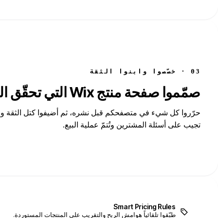
03 · خصّصوا وابنوا الثقة
صمّموا صفحة منتج Wix التي تحقّق التحويل
حرّروا كل شيء في متصفحكم قبل نشره، ثم أضيفوا كتل الثقة وال
تجيب على أسئلة المشترين وتُتمّ عملية البيع.
Smart Pricing Rules
طبّقوا تلقائياً هوامش الربح والتقريب على المنتجات المستوردة.