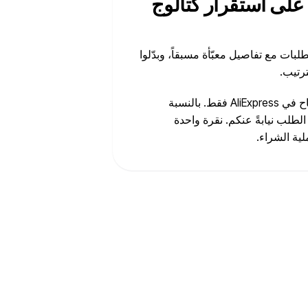
 على استقرار كتالوج
بات مع تفاصيل معبّأة مسبقاً، وبدّلوا
رتيب.
الطلب الآلي الكامل متاح في AliExpress فقط. بالنسبة
 تجهّز Importify تفاصيل الطلب نيابةً عنكم. نقرة واحدة
لية الشراء.