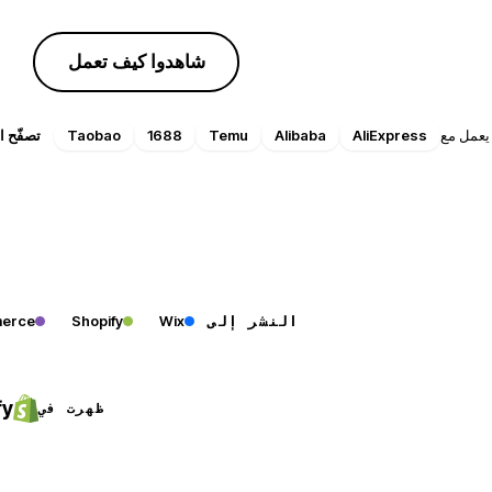
ابدأوا التجربة المجانية
شاهدوا كيف تعمل
المدونة
نصائح واتجاهات وأدلة
يعمل مع
AliExpress
Alibaba
Temu
1688
Taobao
تصفّح ا
قناة YouTube
شروحات وجولات تعليمية
erce
Shopify
Wix
النشر إلى
fy
ظهرت في