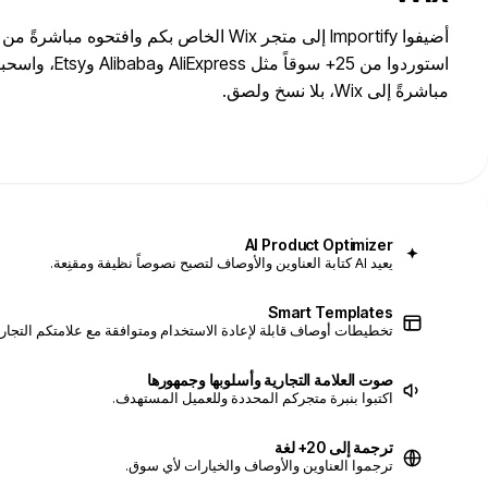
أضيفوا Importify إلى متجر Wix الخاص بكم وافتحوه م
استوردوا من 25+ سوقاً 
مباشرةً إلى Wix، بلا نسخ ولصق.
AI Product Optimizer
يعيد AI كتابة العناوين والأوصاف لتصبح نصوصاً نظيفة ومقنِعة.
Smart Templates
تخطيطات أوصاف قابلة لإعادة الاستخدام ومتوافقة مع علامتكم التجاري
صوت العلامة التجارية وأسلوبها وجمهورها
اكتبوا بنبرة متجركم المحددة وللعميل المستهدف.
ترجمة إلى 20+ لغة
ترجموا العناوين والأوصاف والخيارات لأي سوق.