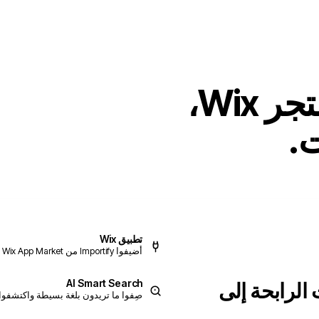
من المورّد إلى واجهة متجر Wix،
.
تطبيق Wix
أضيفوا Importify من Wix App Market وأديروه من لوحة تحكمكم.
AI Smart Search
 الرابحة إلى
صِفوا ما تريدون بلغة بسيطة واكتشفوا 