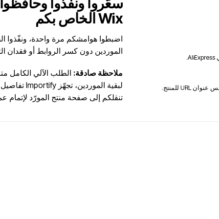
سعّروا ونفّذوا وحافظوا
Wix الخاص بكم
اضبطوا هوامشكم مرة واحدة، ونفّذوا الطل
الموردين دون كسر الروابط أو فقدان الت
.
ملاحظة صادقة:
لبقية الموردين،
تنقلكم إلى صفحة منتج المورّد لإتمام عم