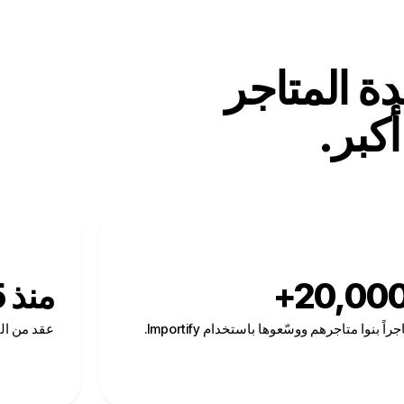
 المتاجر
أكبر.
20,000
منذ 2015
جراً بنوا متاجرهم ووسّعوها باستخدام Importify.
عقد من الت