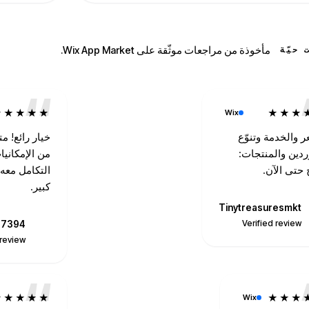
مأخوذة من مراجعات موثّقة على Wix App Market.
 حيّة
★★★★★
★★★
Wix
ر والخدمة وتنوّع
خيار رائع! م
ردين والمنتجات:
من الإمكاني
 حتى الآن.
التكامل معه 
كبير.
Tinytreasuresmkt
Verified review
s7394
O
 review
★★★★★
★★★
Wix