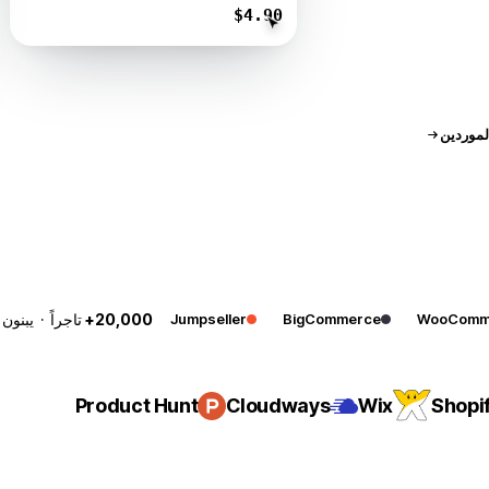
$4.90
استيراد
أعلن معنا
مواضع تحريرية ممولة
لموردين
WooComm
BigCommerce
Jumpseller
20,000+
تاجراً · يبنون
Product Hunt
Cloudways
Wix
Shopi