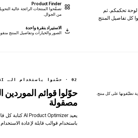
Product Finder
تصفّحوا المنتجات الرائجة عالية التحو
باشرةً من لوحة تحكمكم. ثم
من الجوال.
مثل AliExpress وAlibaba وEtsy، واسحبوا كل تفاصيل المنتج
الاستيراد بنقرة واحدة
الصور والخيارات وتفاصيل المنتج منقولة من 25+ سوقاً، كاملة
02 · حسّنوا باستخدام الـ AI
ة تطبّقونها على كل منتج.
مصقولة
يعيد uct Optimizer
باستخدام قوالب قابلة لإعادة الاستخدام