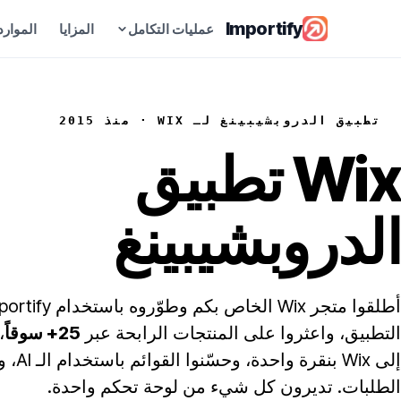
Importify
عمليات التكامل
المزايا
الموارد
الموردون
تطبيق الدروبشيبينغ لـ WIX · منذ 2015
تصفّح أسواق المصادر المدعومة
Wix
تطبيق
AI Product Optimizer
أعد صياغة قوائم المنتجات باستخدام الذكاء
الدروبشيبينغ
الاصطناعي
الدليل الشامل للدروبشيبينغ
ابدأ الدروبشيبينغ في 2026
التطبيق، واعثروا على المنتجات الرابحة عبر
25+ سوقاً
،
إلى Wix بن
قارن التطبيقات
الطلبات. تديرون كل شيء من لوحة تحكم واحدة.
قارن Importify بأدوات دروبشيبينغ أخرى