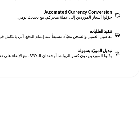
Automated Currency Conversion
حوّلوا أسعار الموردين إلى عملة متجركم، مع تحديث يومي.
تنفيذ الطلبات
تفاصيل العميل والشحن معبّأة مسبقاً عند إتمام الدفع. آلي بالكامل في AliExpress
تبديل المورّد بسهولة
بدّلوا الموردين دون كسر الروابط أو فقدان الـ SEO، مع الإبقاء على نفس عنوان URL للمنتج.