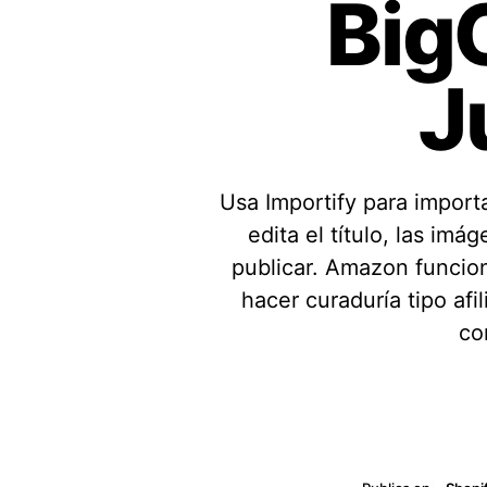
Big
Blog
Consejos, tendencias y guía
J
Canal de YouTube
Tutoriales y recorridos
Usa Importify para import
edita el título, las imá
publicar. Amazon funcion
hacer curaduría tipo afi
co
Comienza 