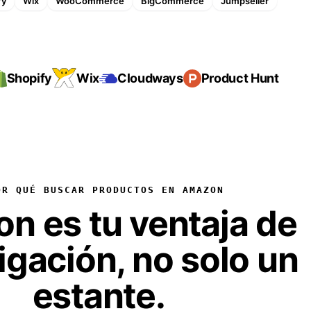
fy
Wix
WooCommerce
BigCommerce
Jumpseller
Shopify
Wix
Cloudways
Product Hunt
OR QUÉ BUSCAR PRODUCTOS EN AMAZON
n es tu ventaja de
igación, no solo un
estante.