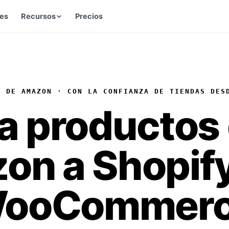
es
Recursos
Precios
Centro de ayuda
origen
Guías y respuestas
S DE AMAZON · CON LA CONFIANZA DE TIENDAS DES
Contáctanos
Habla con nuestro equipo
ta
productos
ducto con
zon
a Shopify
Conviértete en proveedor
Solicita listar tus productos
g en 2026
WooCommerc
Conviértete en afiliado
Gana comisión
ng
Anúnciate con nosotros