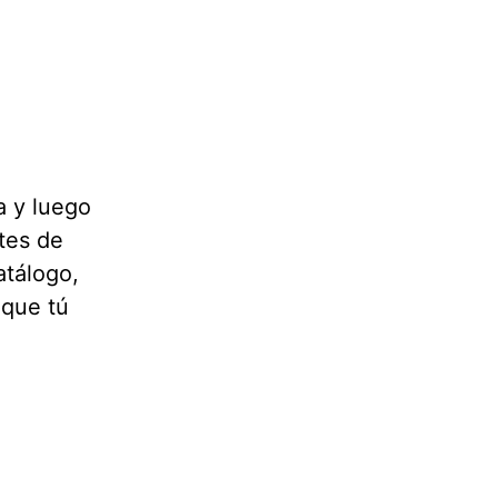
a y luego
ntes de
atálogo,
 que tú