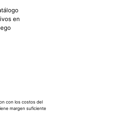
atálogo
ivos en
uego
n con los costos del
tiene margen suficiente