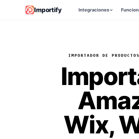
Importify
Integraciones
Funcion
Proveedores
Explora los marketplaces de 
compatibles
IMPORTADOR DE PRODUCTO
IA Product Optimizer
Impor
Reescribe tus fichas de pro
IA
Ama
La guía definitiva de
dropshipping
Empieza con el dropshippin
Wix, 
Comparar apps
Compara Importify con otras
herramientas de dropshippi