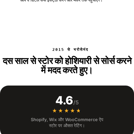
2015 से भरोसेमंद
दस साल से स्टोर को होशियारी से सोर्स करने
में मदद करते हुए।
4.6
/5
★★★★★
★★★★★
Shopify, Wix और WooCommerce ऐप
स्टोर पर औसत रेटिंग।