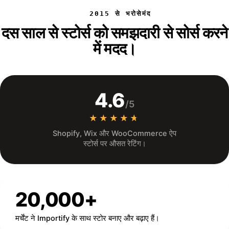
2015 से भरोसेमंद
दस साल से स्टोर्स को समझदारी से सोर्स करने
में मदद।
4.6
/5
★★★★★
★★★★★
Shopify, Wix और WooCommerce ऐप
स्टोर्स पर औसत रेटिंग।
20,000+
मर्चेंट ने Importify के साथ स्टोर बनाए और बढ़ाए हैं।