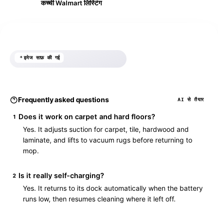
कच्ची Walmart लिस्टिंग
AI से ऑप्टिमाइज़्ड
इमेज साफ़ की गई
Frequently asked questions
AI से तैयार
Does it work on carpet and hard floors?
1
Yes. It adjusts suction for carpet, tile, hardwood and
laminate, and lifts to vacuum rugs before returning to
mop.
Is it really self-charging?
2
Yes. It returns to its dock automatically when the battery
runs low, then resumes cleaning where it left off.