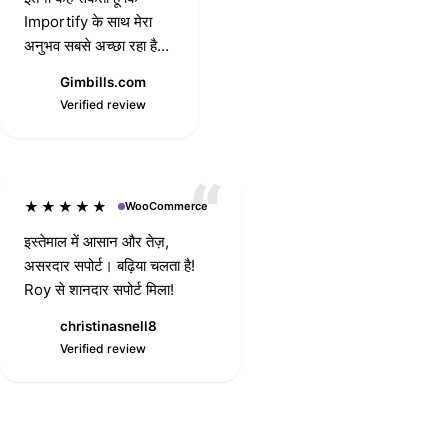
Importify के साथ मेरा
अनुभव सबसे अच्छा रहा है।
meng123
उनका सपोर्ट और Mike की
Verified review
Gimbills.com
तत्परता का ज़िक्र ज़रूरी है।
G
Verified review
हमेशा तुरंत, हर समस्या हल
करने के लिए तैयार।
धन्यवाद।
★★★★★
WooCommerce
इस्तेमाल में आसान और तेज़,
असरदार सपोर्ट। बढ़िया चलता है!
Roy से शानदार सपोर्ट मिला!
christinasnell8
tech3br
C
Verified review
Verified review