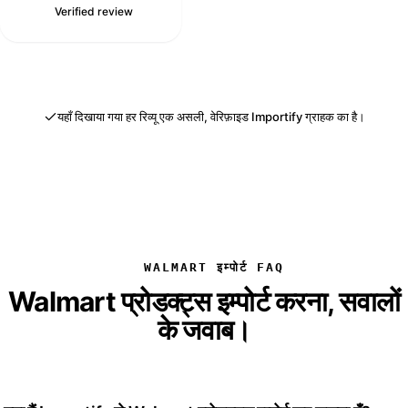
कस्टमर सर्विस सपोर्ट भी बहुत
S
Verified review
समय पर और सावधानीपूर्वक
है।
यहाँ दिखाया गया हर रिव्यू एक असली, वेरिफ़ाइड Importify ग्राहक का है।
WALMART इम्पोर्ट FAQ
Walmart प्रोडक्ट्स इम्पोर्ट करना, सवालों
के जवाब।