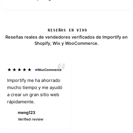
RESEÑAS EN VIVO
Reseñas reales de vendedores verificados de Importify en
Shopify, Wix y WooCommerce.
★★★★★
WooCommerce
Importify me ha ahorrado
mucho tiempo y me ayudó
a crear un gran sitio web
rápidamente.
meng123
AmazingSaving
M
Verified review
Verified review