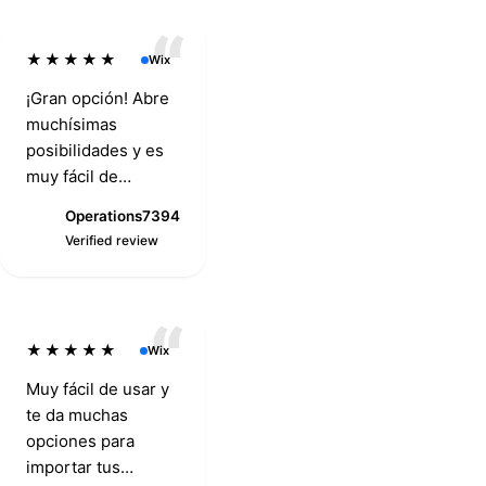
★★★★★
Wix
¡Gran opción! Abre
muchísimas
posibilidades y es
muy fácil de
integrar. Nota diez.
Operations7394
OLLky
O
Verified review
Verified review
★★★★★
Wix
Muy fácil de usar y
te da muchas
opciones para
importar tus