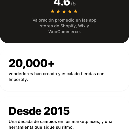
4.6
/5
★★★★★
★★★★★
Valoración promedio en las app
stores de Shopify, Wix y
WooCommerce.
20,000+
vendedores han creado y escalado tiendas con
Importify.
Desde 2015
Una década de cambios en los marketplaces, y una
herramienta que sigue su ritmo.