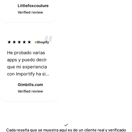
productos.
Littlefoxcouture
L
Verified review
★★★★★
Shopify
He probado varias
apps y puedo decir
que mi experiencia
con Importify ha sido
la mejor. El soporte y
Gimbills.com
la disposición de
G
Verified review
Mike merecen
mención aparte.
Siempre rápidos,
listos para resolver
cualquier problema.
Cada reseña que se muestra aquí es de un cliente real y verificado
Gracias.