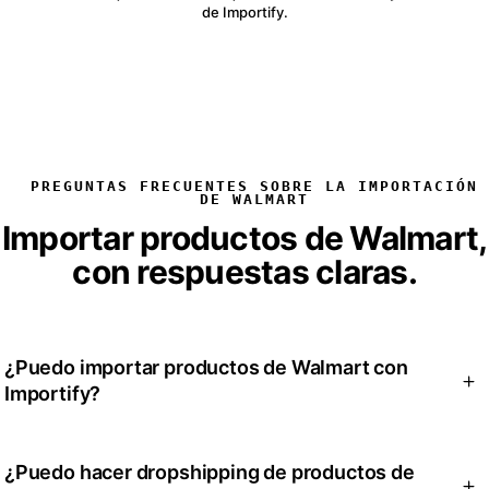
de Importify.
PREGUNTAS FRECUENTES SOBRE LA IMPORTACIÓN
DE WALMART
Importar productos de Walmart,
con respuestas claras.
¿Puedo importar productos de Walmart con
Importify?
Sí. Importify puede ayudarte a importar los datos de
¿Puedo hacer dropshipping de productos de
productos de Walmart a tu flujo de trabajo, para que