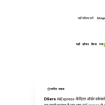
YouTube चैनल
ट्यूटोरियल और वॉकथ्रू
यहाँ पब्लिश करें
Shopi
यहाँ फ़ीचर किया गया
त्वरित जवाब
DSers
AliExpress-केंद्रित ऑर्डर वर्कफ़्