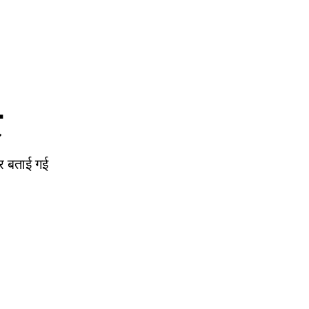
र
ार बताई गई