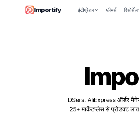
Importify
इंटीग्रेशन
फ़ीचर्स
रिसोर्सेज़
सप्लायर
समर्थित सोर्स मार्केटप्लेस ब्राउज़ करें
AI Product Optimizer
AI से अपनी प्रोडक्ट लिस्टिंग दोबारा लिखें
Impo
अल्टीमेट ड्रॉपशिपिंग गाइड
2026 में ड्रॉपशिपिंग शुरू करें
DSers, AliExpress ऑर्डर मैनेजमें
25+ मार्केटप्लेस से प्रोडक्ट लात
ऐप्स की तुलना करें
Importify की तुलना दूसरे ड्रॉपशिपिंग टूल्स से करें
ब्लॉग
टिप्स, ट्रेंड्स और गाइड