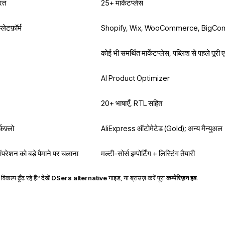
रित
25+ मार्केटप्लेस
लेटफ़ॉर्म
Shopify, Wix, WooCommerce, BigCo
कोई भी समर्थित मार्केटप्लेस, पब्लिश से पहले पूरी 
AI Product Optimizer
20+ भाषाएँ, RTL सहित
कफ़्लो
AliExpress ऑटोमेटेड (Gold); अन्य मैन्युअल
रेशन को बड़े पैमाने पर चलाना
मल्टी-सोर्स इम्पोर्टिंग + लिस्टिंग तैयारी
ल्प ढूँढ रहे हैं? देखें
DSers alternative
गाइड, या ब्राउज़ करें पूरा
कम्पेरिज़न हब
.