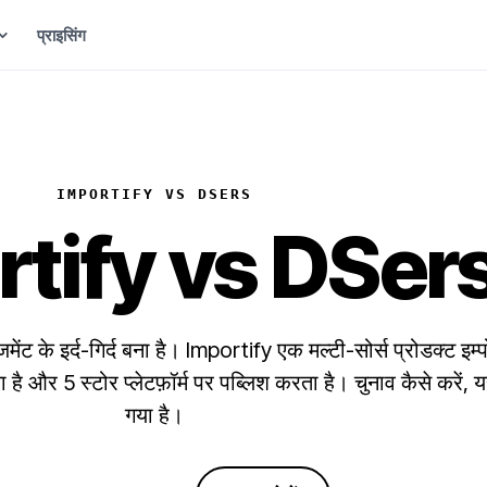
प्राइसिंग
हेल्प सेंटर
गाइड और जवाब
IMPORTIFY VS DSERS
संपर्क करें
हमारी टीम से बात करें
rtify
vs
DSer
सप्लायर बनें
अपने प्रोडक्ट लिस्ट करने के लिए आवेदन करें
ट के इर्द-गिर्द बना है। Importify एक मल्टी-सोर्स प्रोडक्ट इम्पो
अफिलिएट बनें
ा है और 5 स्टोर प्लेटफ़ॉर्म पर पब्लिश करता है। चुनाव कैसे करें, य
कमीशन कमाएँ
गया है।
हमारे साथ विज्ञापन दें
प्रायोजित संपादकीय प्लेसमेंट