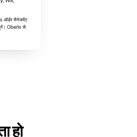
fy, Wix,
s ऑर्डर मैनेजमेंट
ुनें। Oberlo से
ता हो