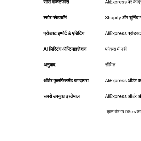
सोर्स मार्केटप्लेस
AliExpress पर केंद्
स्टोर प्लेटफ़ॉर्म
Shopify और चुनिंदा प्
प्रोडक्ट इम्पोर्ट & एडिटिंग
AliExpress प्रोडक्ट
AI लिस्टिंग ऑप्टिमाइज़ेशन
फ़ोकस में नहीं
अनुवाद
सीमित
ऑर्डर फुलफिलमेंट का दायरा
AliExpress ऑर्डर वर्
सबसे उपयुक्त इस्तेमाल
AliExpress ऑर्डर ऑप
ख़ास तौर पर DSers का विक