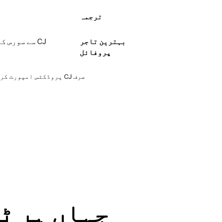
ترجمہ
بہترین تاجر
پروفائل
صرف CJ پروڈکٹس امپورٹ کرنا چاہتے ہیں؟ دیکھیں
جہاں ہر ٹ