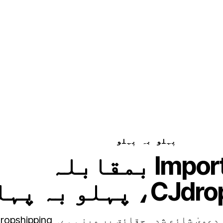
مفت ٹرائل شروع کریں
پہلو بہ پہلو
Importify بمقابلہ
ہلو بہ پہلو