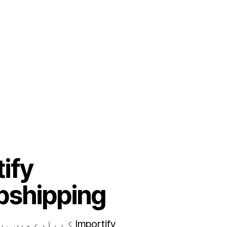
CJdropshipping، پ