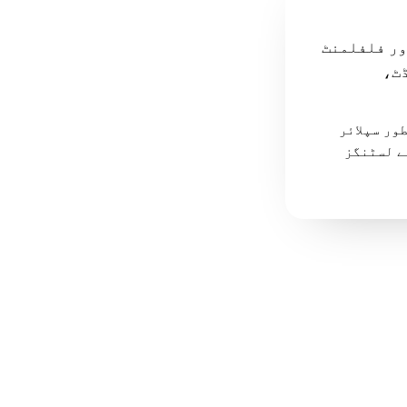
ور فلفلمنٹ
ڈٹ،
ے ٹولز ہیں، براہِ راست حریف نہیں۔ بہت سے تاجر دونوں استعمال کرتے ہیں: CJ بطور سپلائر
 20+ مزید مارکیٹ پلیس سے لسٹنگز