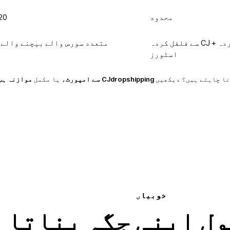
محدود
20+ زبانیں بشمول 
CJ سے سورس کردہ + CJ سے فلفل کردہ
متعدد سورس والے بیچنے والے 
اسٹورز
CJdropshipping سے امپورٹ
، یا مکمل
موازنہ ہب
خوبیاں
ول اپنی جگہ بناتا 