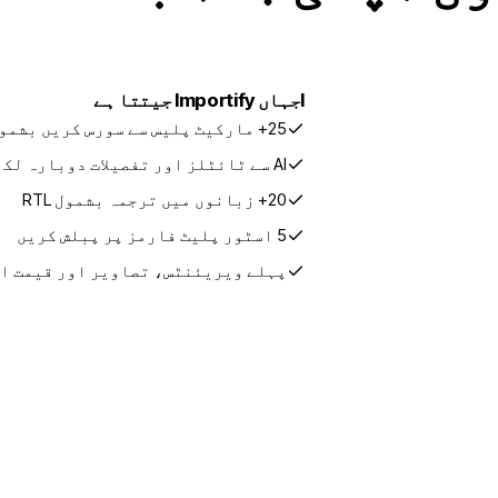
I
جہاں Importify جیتتا ہے
25+ مارکیٹ پلیس سے سورس کریں بشمول CJ
AI سے ٹائٹلز اور تفصیلات دوبارہ لکھیں
20+ زبانوں میں ترجمہ بشمول RTL
5 اسٹور پلیٹ فارمز پر پبلش کریں
پہلے ویریئنٹس، تصاویر اور قیمت ا