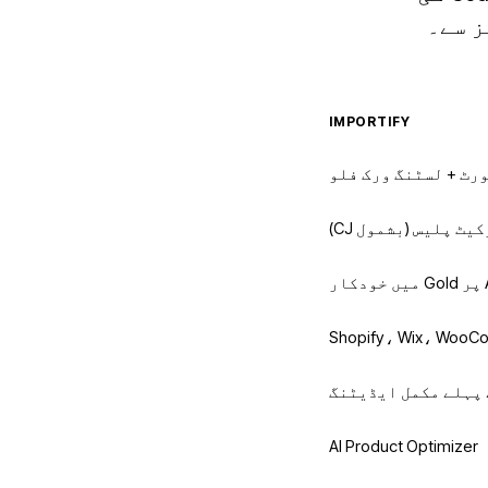
ز سے۔
IMPORTIFY
رٹ + لسٹنگ ورک فلو
Shopify، Wix، WooC
 پہلے مکمل ایڈیٹنگ
AI Product Optimizer