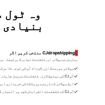
وہ ٹول م
بنیادی ک
CJdropshipping منتخب کریں اگر
C
بہترین جب سپلائر اور فلفلمنٹ نیٹ ورک ہی فیصلہ ہو
سپلائر سورسنگ اور گودام آپ کی توجہ کا مرکز
آپ CJ کی مینیج کردہ فلفلمنٹ سروسز چاہتے ہوں
ایک سپلائر کے ذریعے پروڈکٹ کی خریداری اہم
آپ CJ کے فلفلمنٹ انفراسٹرکچر پر انحصار کرتے ہوں