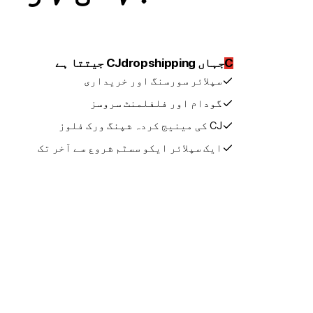
C
جہاں CJdropshipping جیتتا ہے
سپلائر سورسنگ اور خریداری
گودام اور فلفلمنٹ سروسز
CJ کی مینیج کردہ شپنگ ورک فلوز
ایک سپلائر ایکو سسٹم شروع سے آخر تک