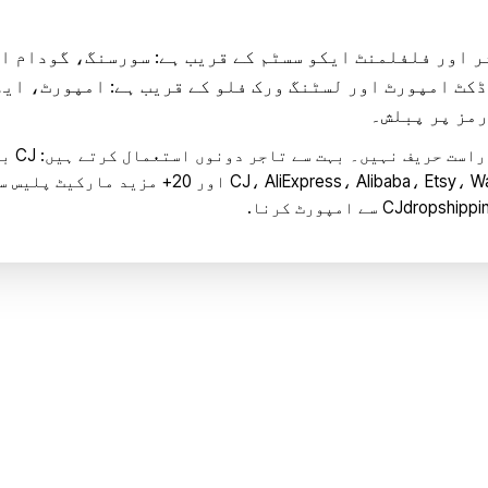
ر اور فلفلمنٹ ایکو سسٹم کے قریب ہے: سورسنگ، گودام ا
کٹ امپورٹ اور لسٹنگ ورک فلو کے قریب ہے: امپورٹ، ای
یہ مختلف اقسام ک
سورس، اور Importify اِس لیے کہ CJ، AliExpress، Alibaba، Etsy، Walmart اور
CJdropshipp سے امپورٹ کرنا
.