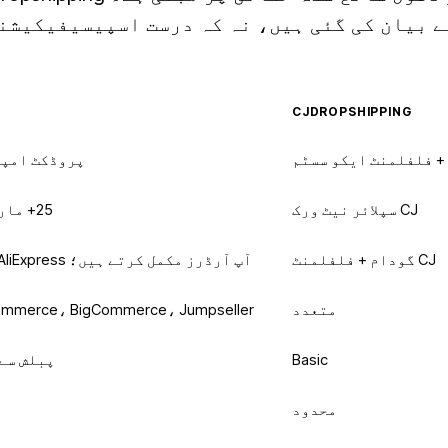
ے بیان کی گئی ہیں، نہ کہ درست اسپیسیفیکیشن
CJDROPSHIPPING
 + فلفلمنٹ ایکو سسٹم
پروڈکٹ امپو
CJ سپلائر نیٹ ورک
25+ مارکیٹ پلیس (بشمول CJ)
CJ گودام + فلفلمنٹ
آپ آرڈرز مکمل کرتے ہیں؛ AliExpress پر Gold میں خودکار
متعدد
ommerce، BigCommerce، Jumpseller
Basic
پبلش سے
محدود