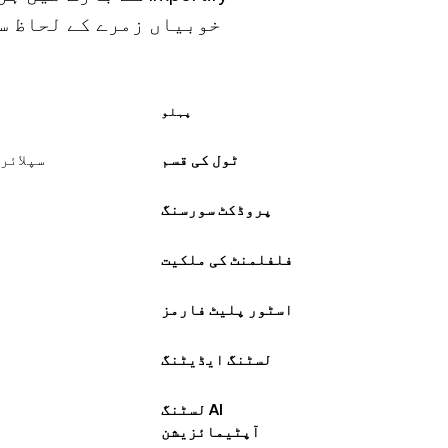
خوبیاں زمرے کے لحاظ س
پہلو
ٹول کی قسم
سپلائر
پروڈکٹ سورسنگ
فلفلمنٹ کی ملکیت
اسٹور پلیٹ فارمز
لسٹنگ ایڈیٹنگ
AI لسٹنگ
آپٹیمائزیشن