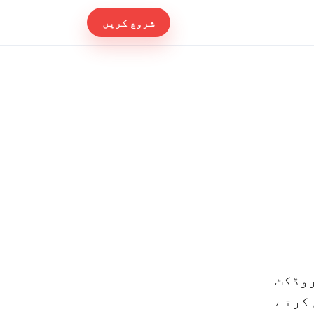
شروع کریں
ایکو سسٹم ہے۔ Importify ایک پروڈکٹ
 کرتے