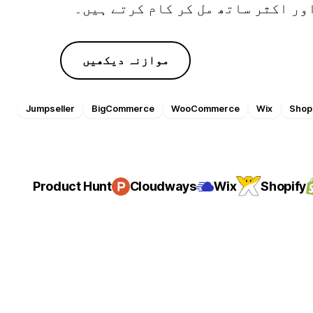
ور اکثر ساتھ مل کر کام کرتے ہیں۔
اسپانسرڈ پوسٹس اور بیک لنکس
ائل شروع کریں
موازنہ دیکھیں
Jumpseller
BigCommerce
WooCommerce
Wix
Shopi
Product Hunt
Cloudways
Wix
Shopify