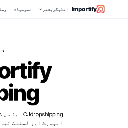
Importify
انٹیگریشنز
خصوصیات
وسا
سپلائر
معاون سورس مارکیٹ پلیس براؤز کریں
AI Product Optimizer
PORTIFY
AI کے ذریعے اپنی پروڈکٹ لسٹنگ
ortify
دوبارہ لکھیں
ping
ڈراپ شپنگ کی مکمل گائیڈ
2026 میں ڈراپ شپنگ شروع کریں
ایپس کا موازنہ کریں
Importify کا موازنہ دوسرے ڈراپ شپنگ
ٹولز سے کریں
امپورٹ اور لسٹنگ تیار
بلاگ