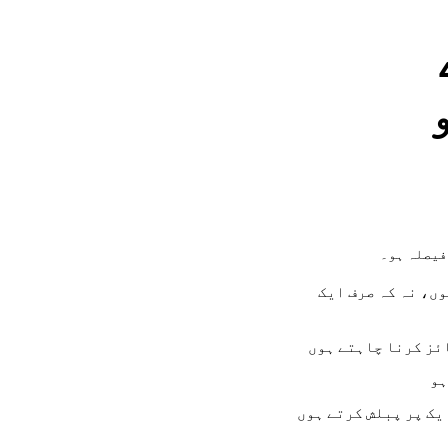
فیصلہ ہو۔
ں، نہ کہ صرف ایک