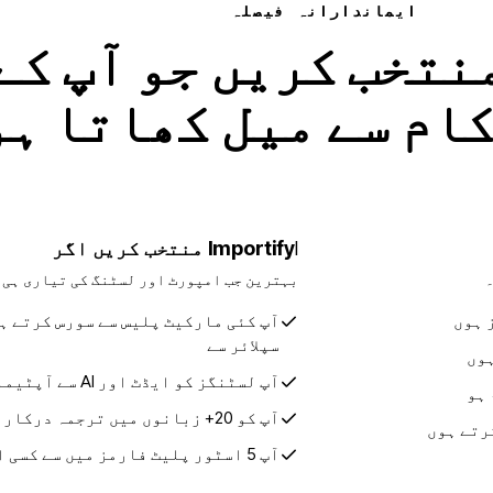
ایماندارانہ فیصلہ
نتخب کریں جو آپ کے
ام سے میل کھاتا ہو
Importify منتخب کریں اگر
I
۔
بہترین جب امپورٹ اور لسٹنگ کی تیاری ہی 
 ہوں
آپ کئی مارکیٹ پلیس سے سورس کرتے ہو
سپلائر سے
آپ لسٹنگز کو ایڈٹ اور AI سے آپٹیمائز کرنا چاہتے ہوں
 ہو
آپ کو 20+ زبانوں میں ترجمہ درکار ہو
آپ 5 اسٹور پلیٹ فارمز میں سے کسی ایک پر پبلش کرتے ہوں