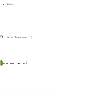
ہیں، ا
تجاویز، رجحانات اور گائیڈز
YouTube چینل
مفت ٹر
ٹیوٹوریلز اور واک تھروز
اِن میں پبلش کریں
fy
اِن پر نمایاں