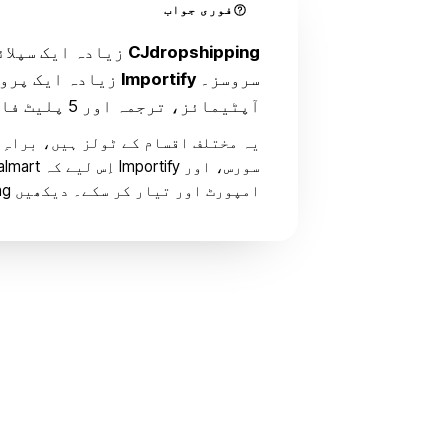
فوری جواب
CJdropshipping
زیادہ ایک سپلائ
سروسز۔
Importify
زیادہ ایک پروڈ
آپٹیمائز، ترجمہ اور 5 پلیٹ فارمز پر پبلش۔
امپورٹ اور تیار کر سکے۔ دیکھیں
ing