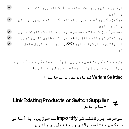
ایک ہی ملٹی ویریئنٹ لسٹنگ سے الگ الگ پروڈکٹ صفحات
بنائیں
مرکوز، کی ورڈ سے بھرپور لسٹنگز کے ساتھ سرچ ویزیبلٹی
بہتر بنائیں
مخصوص آفرز کے ساتھ مخصوص خریدار طبقات کو ٹارگٹ کریں
پروڈکٹس کو رنگ، سائز یا خصوصیت کے مطابق تقسیم کریں
انوینٹری، مارکیٹنگ اور SEO پر زیادہ کنٹرول حاصل
کریں
بڑھنے کے لیے تقسیم کریں۔ زیادہ لسٹنگز کا مطلب ہے
زیادہ رسائی، زیادہ وضاحت اور زیادہ فروخت۔
Variant Splitting کے بارے میں مزید جانیں
Link Existing Products or Switch Supplier
تمام پلانز
موجودہ پروڈکٹس کو Importify سے جوڑیں، یا آسانی
سے کسی مختلف سپلائر پر منتقل ہو جائیں۔