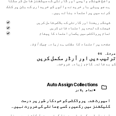
واضح شپنگ، واپسی اور گارنٹی کے سیکشنز شامل کر سکتا
ہے جو پہلی بار خریدنے والوں کو خریداری کے بٹن پر کلک
کرنے میں پراعتماد بناتے ہیں۔
شپنگ، ریفنڈ اور گارنٹی کے بلاکس شامل کریں
فیصلے کے لمحے پر اعتماد قائم کریں
تمام پروڈکٹس میں یکساں اعتماد کا پیغام
صفحے پر اعتماد کا مطلب ہے زیادہ چیک آؤٹ۔
مرحلہ 06
ترتیب دیں اور آرڈر مکمل کریں
کم بے فائدہ کام، زیادہ فروخت۔
Auto Assign Collections
تمام پلانز
امپورٹ شدہ پروڈکٹس کو خودکار طور پر درست
کلیکشنز میں رکھیں، کسی چھانٹی کی ضرورت نہیں۔
اپنے اسٹور کو ترتیب دینا کوئی بوجھل کام نہیں ہونا