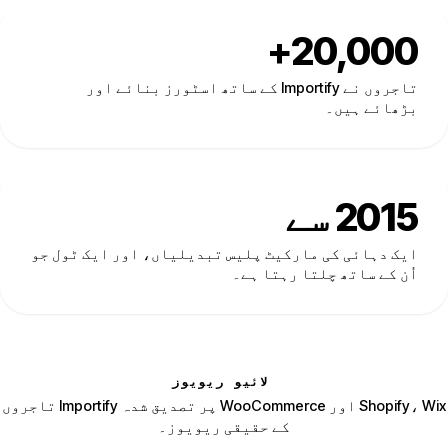
20,000+
تاجروں نے Importify کے ساتھ اسٹورز بنائے اور
بڑھائے ہیں۔
2015 سے
ایک دہائی کی مارکیٹ پلیس تبدیلیاں، اور ایک ٹول جو
اُن کے ساتھ چلتا رہتا ہے۔
لائیو ریویوز
Shopify، Wix اور WooCommerce پر تصدیق شدہ Importify تاجروں
کے حقیقی ریویوز۔