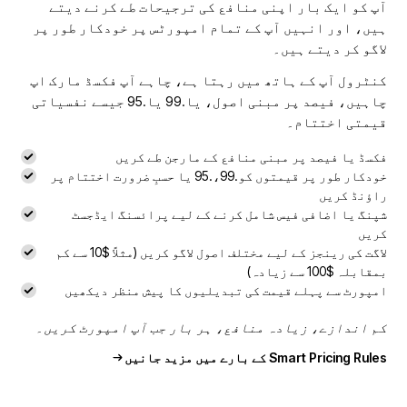
آپ کو ایک بار اپنی منافع کی ترجیحات طے کرنے دیتے
ہیں، اور انہیں آپ کے تمام امپورٹس پر خودکار طور پر
لاگو کر دیتے ہیں۔
کنٹرول آپ کے ہاتھ میں رہتا ہے، چاہے آپ فکسڈ مارک اپ
چاہیں، فیصد پر مبنی اصول، یا.99 یا.95 جیسے نفسیاتی
قیمتی اختتام۔
فکسڈ یا فیصد پر مبنی منافع کے مارجن طے کریں
خودکار طور پر قیمتوں کو.99،.95 یا حسبِ ضرورت اختتام پر
راؤنڈ کریں
شپنگ یا اضافی فیس شامل کرنے کے لیے پرائسنگ ایڈجسٹ
کریں
لاگت کی رینجز کے لیے مختلف اصول لاگو کریں (مثلاً $10 سے کم
بمقابلہ $100 سے زیادہ)
امپورٹ سے پہلے قیمت کی تبدیلیوں کا پیش منظر دیکھیں
کم اندازے، زیادہ منافع، ہر بار جب آپ امپورٹ کریں۔
Smart Pricing Rules کے بارے میں مزید جانیں