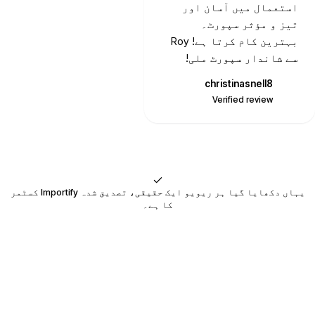
ہوتا ہے۔
استعمال میں آسان اور
تیز و مؤثر سپورٹ۔
بہترین کام کرتا ہے! Roy
سے شاندار سپورٹ ملی!
christinasnell8
C
Verified review
یہاں دکھایا گیا ہر ریویو ایک حقیقی، تصدیق شدہ Importify کسٹمر
کا ہے۔