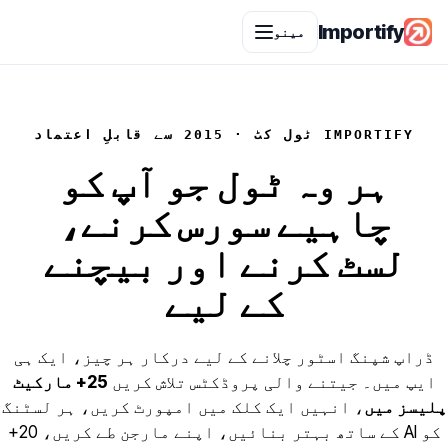
Importify
مینو
IMPORTIFY ٹول کٹ · 2015 سے قابلِ اعتماد
ہر وہ ٹول جو آپ کو
چاہیے
سورس کرنے،
لسٹ کرنے اور بیچنے
کے لیے
ڈراپ شپنگ اسٹور چلانے کے لیے درکار ہر چیز، ایک ہی
ایپ میں۔ جیتنے والی پروڈکٹس تلاش کریں
25+ مارکیٹ
پلیسز میں
، انہیں ایک کلک میں امپورٹ کریں، ہر لسٹنگ
کو AI کے ساتھ بہتر بنائیں، اپنے مارجن طے کریں، 20+