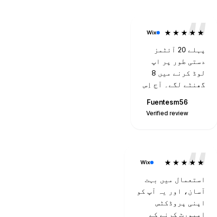
★★★★★
Wix
پہلے 20 آئٹمز
دستی طور پر اپ
لوڈ کرنے میں 8
گھنٹے لگے۔ آج اِس
ایپ کے ساتھ میں
Fuentesm56
Saqico VR
نے 20 سیکنڈوں
F
Verified review
Verified review
میں اپ لوڈ کیے۔
زبردست کام۔
★★★★★
Wix
استعمال میں بہت
آسان، اور یہ آپ کو
اپنی پروڈکٹس
امپورٹ کرنے کے