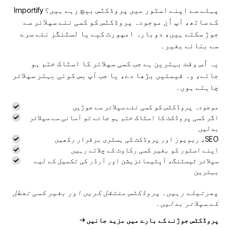
پہلے سے اپنے اسٹور میں پروڈکٹس بیچ رہے ہیں؟ Importify
کے ساتھ، آپ اُن موجودہ پروڈکٹس کو کسی نئے سپلائر سے
جوڑ سکتے ہیں، دوبارہ امپورٹ کیے یا لسٹنگز نئے سرے
سے بنائے بغیر۔
یہ اُس وقت بہترین ہے جب کسی سپلائر کا اسٹاک ختم ہو
جائے، وہ قیمتیں بڑھا دے، یا جب آپ بس کوئی بہتر سپلائر
چاہتے ہوں۔
موجودہ پروڈکٹس کو کسی نئے سپلائر سے جوڑیں
اگر کسی پروڈکٹ کا اسٹاک ختم ہو جائے تو آسانی سے سپلائر
بدلیں
SEO، ریویوز اور پروڈکٹ کی ہسٹری برقرار رکھیں
اپنے اسٹور کو بغیر کسی رکاوٹ کے چلاتے رہیں
سپلائر ٹیسٹنگ، آپٹیمائزیشن اور آرڈر کی تکمیل کے لیے
بہترین
پھرتیلے رہیں۔ پروڈکٹس منتقل کریں اور بغیر کسی تعطل
کے سپلائر بدلیں۔
پروڈکٹس جوڑنے کے بارے میں مزید جانیں