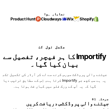
نمایاں ہوا
Product Hunt
Cloudways
Wix
Shopify
مکمل ٹول کٹ
Importify کا ہر فیچر، تفصیل سے
بیان کیا گیا۔
جیتنے والی پروڈکٹ سورس کرنے سے لے کر آرڈر کی تکمیل تک،
یہ ہے سب کچھ جو Importify کرتا ہے، اِس کے مطابق ترتیب دیا
گیا کہ یہ آپ کے ورک فلو میں کہاں فٹ ہوتا ہے۔
مرحلہ 01
جیتنے والی پروڈکٹس دریافت کریں
ایک پیسہ خرچ کرنے سے پہلے جیتنے والی پروڈکٹس پہچانیں۔