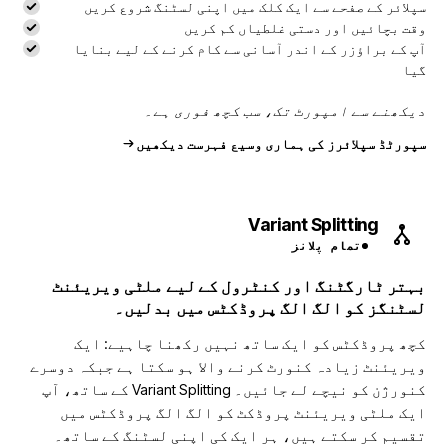
سپلائر کے صفحے سے ایک کلک میں اپنی لسٹنگ شروع کریں
وقت بچائیں اور دستی غلطیاں کم کریں
آپ کے براؤزر کے اندر آسانی سے کام کرنے کے لیے بنایا
گیا
دیکھنے سے امپورٹ تک، سب کچھ فوری ہے۔
سپورٹڈ سپلائرز کی ہماری وسیع فہرست دیکھیں
Variant Splitting
تمام پلانز
بہتر ٹارگٹنگ اور کنٹرول کے لیے ملٹی ویریئنٹ
لسٹنگز کو الگ الگ پروڈکٹس میں بدلیں۔
کچھ پروڈکٹس کو ایک ساتھ نہیں رکھنا چاہیے: ایک
ویریئنٹ زیادہ کنورٹ کرنے والا ہو سکتا ہے جبکہ دوسرے
کنورژن کو نیچے لے جائیں۔ Variant Splitting کے ساتھ، آپ
ایک ملٹی ویریئنٹ پروڈکٹ کو الگ الگ پروڈکٹس میں
تقسیم کر سکتے ہیں، ہر ایک کی اپنی لسٹنگ کے ساتھ۔