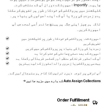
چاہیے۔ Importify امپورٹ کے دوران آپ کے منتخب کردہ
کلیکشنز میں پروڈکٹس کو خودکار طور پر تفویض کر سکتا
ہے، زمرے، کی ورڈ یا آپ کے اپنے اصولوں کی بنیاد پر۔
تاکہ ہر چیز اپنی جگہ پر پہنچ جائے، اُسی لمحے جب آپ
امپورٹ کریں۔
امپورٹ شدہ پروڈکٹس کو خودکار طور پر کلیکشنز میں
تفویض کریں
زمرے یا کی ورڈ کی بنیاد پر پروڈکٹس کو میپ کریں
امپورٹ کے بعد دستی چھانٹی کو ختم کرتا ہے
آپ کے اسٹور فرنٹ کو منظم اور کسٹمر فرینڈلی رکھتا ہے
بہت سی پروڈکٹس یا زمروں والے اسٹورز کے لیے بہترین
آپ ترقی پر توجہ دیں، ترتیب کا کام ہم سنبھال لیں گے۔
Auto Assign Collections کے بارے میں مزید جانیں
Order Fulfillment
GOLD پلان