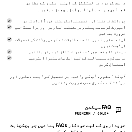
درست کریں، یا لسٹنگز کو اپنے اسٹور کے مطابق
ڈھالیں، یہ سب اپنا براؤزر چھوڑے بغیر۔
پروڈکٹ ٹائٹلز اور تفصیلی ڈسکرپشنز فوراً ایڈٹ کریں
امپورٹ کرنے سے پہلے ویریئنٹس، تصاویر اور پرائسنگ حسبِ
ضرورت بنائیں
اپنے اسٹور کے برانڈ سے مطابقت کے لیے پروڈکٹ کی تفصیلات
ایڈجسٹ کریں
سپلائر کا صفحہ چھوڑے بغیر لسٹنگز کو بہتر بنائیں
یہ سب کچھ سنبھالنے کے لیے ایک صاف ستھرا انٹرفیس
استعمال کریں
آپ کا اسٹور، آپ کی وائس۔ ہر تفصیل کو اپنے اسٹور اور
برانڈ کے مطابق حسبِ ضرورت بنائیں۔
FAQ سیکشن
PREMIUM / GOLD
خریداروں کے لیے خودکار FAQs بنائیں جو ہچکچاہٹ
ختم کریں اور سپورٹ ٹکٹس کم کریں۔