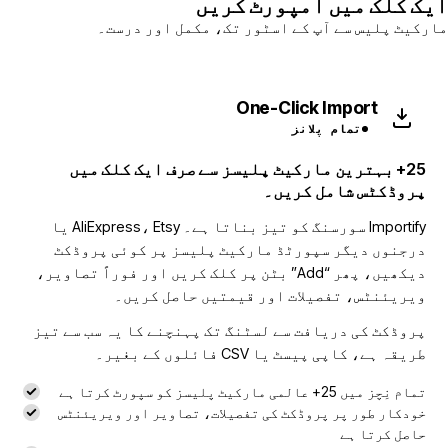
ایک کلک میں امپورٹ کریں
مارکیٹ پلیس سے آپ کے اسٹور تک، مکمل اور درست۔
One-Click Import
تمام پلانز
25+ بہترین مارکیٹ پلیسز سے صرف ایک کلک میں
پروڈکٹس شامل کریں۔
Importify سورسنگ کو تیز بناتا ہے۔ AliExpress، Etsy یا
درجنوں دیگر سپورٹڈ مارکیٹ پلیسز پر کوئی پروڈکٹ
دیکھیں، پھر “Add” بٹن پر کلک کریں اور فوراً تصاویر،
ویریئنٹس، تفصیلات اور قیمتیں حاصل کریں۔
پروڈکٹ کی دریافت سے لسٹنگ تک پہنچنے کا یہ سب سے تیز
طریقہ ہے، کاپی پیسٹ یا CSV فائلوں کے بغیر۔
تمام نِچز میں 25+ عالمی مارکیٹ پلیسز کو سپورٹ کرتا ہے
خودکار طور پر پروڈکٹ کی تفصیلات، تصاویر اور ویریئنٹس
حاصل کرتا ہے