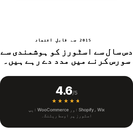
2015 سے قابلِ اعتماد
دس سال سے اسٹورز کو ہوشمندی سے
سورس کرنے میں مدد دے رہے ہیں۔
4.6
/5
★★★★★
★★★★★
Shopify، Wix اور WooCommerce ایپ
اسٹورز پر اوسط ریٹنگ۔