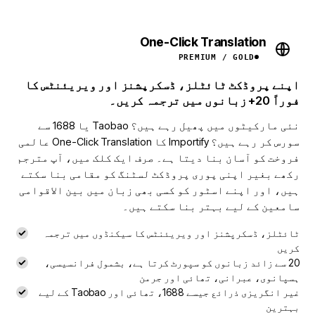
One-Click Translation
NEW
PREMIUM / GOLD
اپنے پروڈکٹ ٹائٹلز، ڈسکرپشنز اور ویریئنٹس کا
فوراً 20+ زبانوں میں ترجمہ کریں۔
نئی مارکیٹوں میں پھیل رہے ہیں؟ Taobao یا 1688 سے
سورس کر رہے ہیں؟ Importify کا One-Click Translation عالمی
فروخت کو آسان بنا دیتا ہے۔ صرف ایک کلک میں، آپ مترجم
رکھے بغیر اپنی پوری پروڈکٹ لسٹنگ کو مقامی بنا سکتے
ہیں، اور اپنے اسٹور کو کسی بھی زبان میں بین الاقوامی
سامعین کے لیے بہتر بنا سکتے ہیں۔
ٹائٹلز، ڈسکرپشنز اور ویریئنٹس کا سیکنڈوں میں ترجمہ
کریں
20 سے زائد زبانوں کو سپورٹ کرتا ہے، بشمول فرانسیسی،
ہسپانوی، عبرانی، تھائی اور جرمن
غیر انگریزی ذرائع جیسے 1688، تھائی اور Taobao کے لیے
بہترین