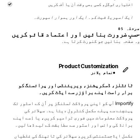
اختیاری ٹوگل، کسی بھی وقت آن یا آف کریں
ایک اسپریڈ شیٹ کم۔ ایک اور ہموار امپورٹ۔
مرحلہ 05
حسبِ ضرورت بنائیں اور اعتماد قائم کریں
وہ صفحہ بنائیں جو کنورٹ کرتا ہے۔
Product Customization
تمام پلانز
ٹائٹلز، ڈسکرپشنز، ویریئنٹس اور پرائسنگ کو
براہِ راست اپنے براؤزر سے ایڈٹ کریں۔
Importify آپ کو اپنی پروڈکٹ لسٹنگز پر اُن کے اسٹور تک
پہنچنے سے پہلے مکمل کنٹرول دیتا ہے۔ سپلائر کی
پروڈکٹ معلومات میں فوری ترامیم کریں، یا اِسے اپنے
برانڈ کی وائس اور اسٹور سے مطابقت کے لیے ڈھالیں۔
مکمل ایڈجسٹمنٹس کریں، سپلائر کی ٹائپنگ کی غلطیاں