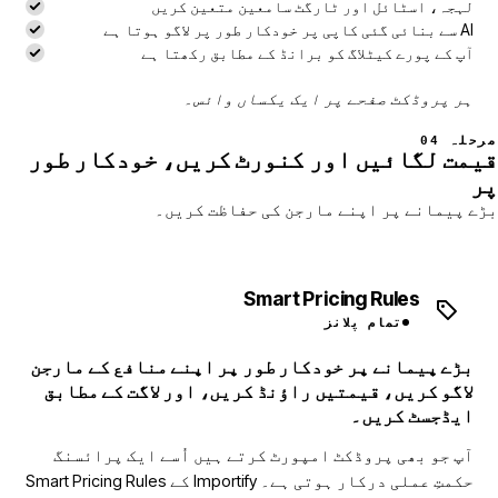
لہجہ، اسٹائل اور ٹارگٹ سامعین متعین کریں
AI سے بنائی گئی کاپی پر خودکار طور پر لاگو ہوتا ہے
آپ کے پورے کیٹلاگ کو برانڈ کے مطابق رکھتا ہے
ہر پروڈکٹ صفحے پر ایک یکساں وائس۔
مرحلہ 04
قیمت لگائیں اور کنورٹ کریں، خودکار طور
پر
بڑے پیمانے پر اپنے مارجن کی حفاظت کریں۔
Smart Pricing Rules
تمام پلانز
بڑے پیمانے پر خودکار طور پر اپنے منافع کے مارجن
لاگو کریں، قیمتیں راؤنڈ کریں، اور لاگت کے مطابق
ایڈجسٹ کریں۔
آپ جو بھی پروڈکٹ امپورٹ کرتے ہیں اُسے ایک پرائسنگ
حکمتِ عملی درکار ہوتی ہے۔ Importify کے Smart Pricing Rules