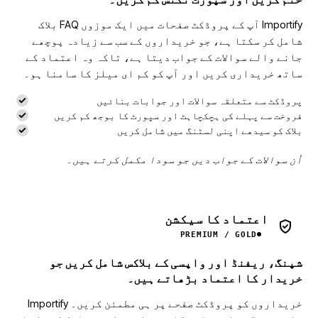
Importify آپ کے پروڈکٹ صفحات میں ایک موزوں FAQ بلاک
شامل کر سکتا ہے، جو خریداروں کے سب سے زیادہ پوچھے
جانے والے سوالات کے جواب دیتا ہے، تاکہ وہ اعتماد کے
ساتھ خریداری کریں اور آپ کو کم ای میلز کا سامنا ہو۔
پروڈکٹ سے متعلقہ سوالات اور جوابات بنائیں
فروخت سے پہلے کی ہچکچاہٹ اور سپورٹ کا بوجھ کم کریں
بلاک کو سیدھے اپنی لسٹنگ میں شامل کریں
اُن سوالات کے جواب دیں جو سودا مکمل کرتے ہیں۔
اعتماد کا سیکشن
PREMIUM / GOLD
شپنگ، ریفنڈ اور واپسی کے بلاکس شامل کریں جو
خریدار کا اعتماد بڑھاتے ہیں۔
خریداروں کو پروڈکٹ صفحے پر ہی مطمئن کریں۔ Importify