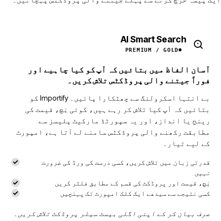
AI Smart Search
PREMIUM / GOLD
آسان الفاظ میں بتائیں کہ آپ کو کیا چاہیے اور
فوراً جیتنے والی پروڈکٹس تلاش کریں۔
بے انتہا اسکرولنگ سے چھٹکارا پائیں۔ Importify کو
بتائیں کہ آپ کیا تلاش کر رہے ہیں، کوئی نِچ، قیمت کی
رینج یا انداز، اور یہ سپورٹڈ مارکیٹ پلیسز سے
مطابقت رکھنے والی پروڈکٹس سامنے لے آتا ہے، امپورٹ
کے لیے تیار۔
قدرتی زبان میں تلاش کریں، کسی درست کی ورڈ کی ضرورت
نہیں
نِچ، قیمت اور پروڈکٹ کی قسم کے مطابق فلٹر کریں
کسی نتیجے سے سیدھے ایک کلک امپورٹ تک پہنچیں
صرف بیان کر کے اپنی اگلی بیسٹ سیلر پروڈکٹ تلاش کریں۔