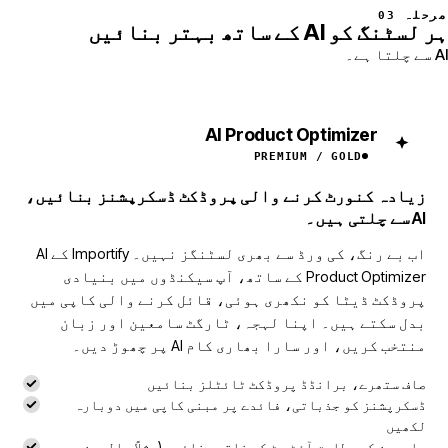
مرحلہ 03
ہر لسٹنگ کو AI کے ساتھ بہتر بنائیں
AI سے چلتا ہے۔
AI Product Optimizer
NEW
PREMIUM / GOLD
زیادہ کنورٹ کرنے والی پروڈکٹ ڈسکرپشنز بنائیں،
AI سے چلتی ہیں۔
اب بے رنگ، کی ورڈ سے بھری لسٹنگز نہیں۔ Importify کے AI
Product Optimizer کے ساتھ، آپ سیکنڈوں میں بنیادی
پروڈکٹ ڈیٹا کو نکھری ہوئی، قائل کرنے والی کاپی میں
بدل سکتے ہیں۔ اپنا لہجہ، ٹارگٹ سامعین اور زبان
منتخب کریں، اور سارا بھاری کام AI پر چھوڑ دیں۔
صاف ستھرے، برانڈڈ پروڈکٹ ٹائٹلز بنائیں
ڈسکرپشنز کو جذباتی، فائدے پر مبنی کاپی میں دوبارہ
لکھیں
سامعین کے مطابق آؤٹ پٹ کو ذاتی بنائیں (مثلاً والدین،