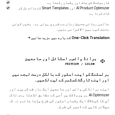
فارمیٹنگ کو صاف اور یکساں رکھتا ہے
AI Product Optimizer اور Smart Templates کے ساتھ مل کر
کام کرتا ہے
عالمی رسائی صحیح زبان سے شروع ہوتی ہے۔ بغیر کوئی
محنت کیے بین الاقوامی بنیں۔
One-Click Translation کے بارے میں مزید جانیں
برانڈ وائس، اسٹائل اور سامعین
PREMIUM / GOLD
ہر لسٹنگ کو اپنے اسٹور کے بالکل درست لہجے میں
اور اپنے ٹارگٹ کسٹمر کے لیے لکھیں۔
اپنے برانڈ کی وائس اور سامعین ایک بار طے کریں، اور
AI Optimizer ہر پروڈکٹ پر اُسی کے مطابق لکھتا ہے، تاکہ
آپ کا کیٹلاگ ایک یکساں اسٹور کی طرح پڑھا جائے، نہ کہ
سپلائر کاپی کے ڈھیر کی طرح۔