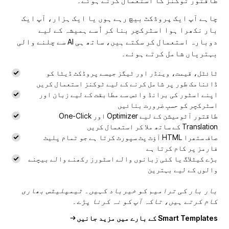
طاقتور ٹوکنز کا استعمال کرتے ہوئے۔
چاہے آپ ایک پروڈکٹ بیچ رہے ہوں یا ایک ہزار، آپ ایک
بار نکھرا ہوا اسٹرکچر بنا کر اُسے ہمیشہ کے لیے
دوبارہ استعمال کر سکتے ہیں، ساتھ ہی AI سے چلنے والی
بہتریاں شامل کرتے ہوئے۔
ٹائٹل، قیمت، وینڈر اور ٹیگز جیسے پروڈکٹ ڈیٹا کو
ڈائنامک طور پر شامل کرنے کے لیے ٹوکنز استعمال کریں
اپنے اسٹور کی برانڈ وائس سے مطابقت کے لیے زبان اور
اسٹرکچر کو حسبِ ضرورت بنائیں
طاقتور آٹومیشن کے لیے Optimizer اور One-Click
Translation کے ساتھ ملا کر استعمال کریں
صاف ستھرا HTML آؤٹ پٹ سپورٹ کرتا ہے جو تمام پلیٹ
فارمز پر کام کرتا ہے
بڑے کیٹلاگ یا کئی زبانوں والے اسٹورز رکھنے والے بیچنے
والوں کے لیے بہترین
بار بار کی ترامیم کو خیرباد کہیں۔ ٹیمپلیٹس بھاری
کام کرتے ہیں، تاکہ آپ کو نہ کرنا پڑے۔
Smart Templates کے بارے میں مزید جانیں