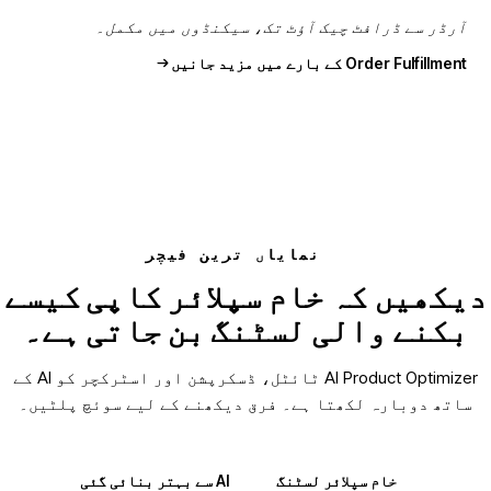
آرڈر سے ڈرافٹ چیک آؤٹ تک، سیکنڈوں میں مکمل۔
Order Fulfillment کے بارے میں مزید جانیں
نمایاں ترین فیچر
دیکھیں کہ خام سپلائر کاپی کیسے
بکنے والی لسٹنگ بن جاتی ہے۔
AI Product Optimizer ٹائٹل، ڈسکرپشن اور اسٹرکچر کو AI کے
ساتھ دوبارہ لکھتا ہے۔ فرق دیکھنے کے لیے سوئچ پلٹیں۔
خام سپلائر لسٹنگ
AI سے بہتر بنائی گئی