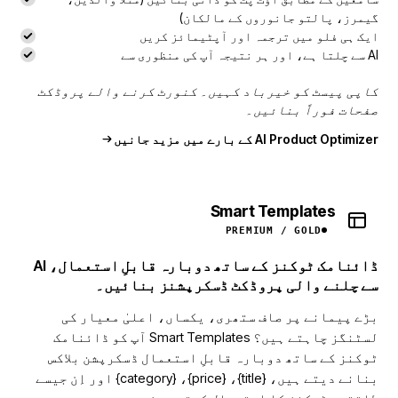
گیمرز، پالتو جانوروں کے مالکان)
ایک ہی فلو میں ترجمہ اور آپٹیمائز کریں
AI سے چلتا ہے، اور ہر نتیجہ آپ کی منظوری سے
کاپی پیسٹ کو خیرباد کہیں۔ کنورٹ کرنے والے پروڈکٹ
صفحات فوراً بنائیں۔
AI Product Optimizer کے بارے میں مزید جانیں
Smart Templates
PREMIUM / GOLD
ڈائنامک ٹوکنز کے ساتھ دوبارہ قابلِ استعمال، AI
سے چلنے والی پروڈکٹ ڈسکرپشنز بنائیں۔
بڑے پیمانے پر صاف ستھری، یکساں، اعلیٰ معیار کی
لسٹنگز چاہتے ہیں؟ Smart Templates آپ کو ڈائنامک
ٹوکنز کے ساتھ دوبارہ قابلِ استعمال ڈسکرپشن بلاکس
بنانے دیتے ہیں، {title}، {price}، {category} اور اِن جیسے