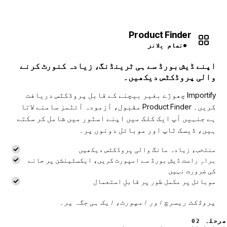
Product Finder
تمام پلانز
اپنے ڈیش بورڈ سے ہی ٹرینڈنگ، زیادہ کنورٹ کرنے
والی پروڈکٹس دیکھیں۔
Importify چھوڑے بغیر بیچنے کے قابل پروڈکٹس دریافت
کریں۔ Product Finder مقبول، آزمودہ آئٹمز سامنے لاتا
ہے جنہیں آپ ایک کلک میں اپنے اسٹور میں شامل کر سکتے
ہیں، ڈیسک ٹاپ اور موبائل دونوں پر۔
منتخب، زیادہ مانگ والی پروڈکٹس دیکھیں
براہِ راست ڈیش بورڈ سے امپورٹ کریں، ایکسٹینشن پر جانے
کی ضرورت نہیں
موبائل پر مکمل طور پر قابلِ استعمال
پروڈکٹ ریسرچ اور امپورٹ، ایک ہی جگہ پر۔
مرحلہ 02