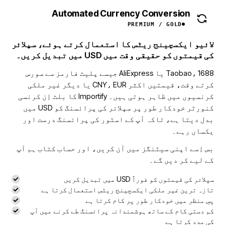
Automated Currency Conversion
NEW
PREMIUM / GOLD
لائیو ایکسچینج ریٹس کا استعمال کرتے ہوئے، سپلائر
کی قیمتوں کو حقیقی وقت میں USD میں تبدیل کریں۔
Taobao، 1688 یا AliExpress جیسے پلیٹ فارمز سے سورس
کرتے وقت، قیمتیں اکثر CNY، EUR یا دیگر غیر ملکی
کرنسیوں میں ظاہر ہوتی ہیں۔ Importify کا بلٹ اِن کرنسی
کنورٹر خودکار طور پر سپلائر کی پرائسنگ کو USD میں
بدل دیتا ہے، تاکہ آپ کے اسٹور کی پرائسنگ درست اور
یکساں رہے۔
بس اِسے اپنی سیٹنگز میں آن کریں، اور حساب کتاب ہم آپ
کے لیے کر دیں گے۔
سپلائر کی قیمتوں کو فوراً USD میں تبدیل کریں
تازہ ترین غیر ملکی ایکسچینج ریٹس استعمال کرتا ہے
پسِ منظر میں خودکار طور پر کام کرتا ہے
کم دستی کام کے ساتھ ہوشمندانہ پرائسنگ طے کرنے میں آپ
کی مدد کرتا ہے