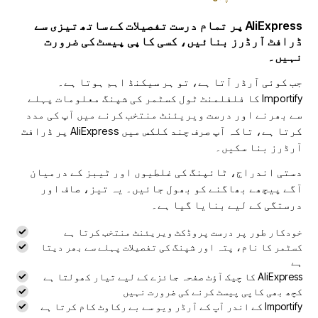
AliExpress پر تمام درست تفصیلات کے ساتھ تیزی سے
ڈرافٹ آرڈرز بنائیں، کسی کاپی پیسٹ کی ضرورت
نہیں۔
جب کوئی آرڈر آتا ہے، تو ہر سیکنڈ اہم ہوتا ہے۔
Importify کا فلفلمنٹ ٹول کسٹمر کی شپنگ معلومات پہلے
سے بھرنے اور درست ویریئنٹ منتخب کرنے میں آپ کی مدد
کرتا ہے، تاکہ آپ صرف چند کلکس میں AliExpress پر ڈرافٹ
آرڈرز بنا سکیں۔
دستی اندراج، ٹائپنگ کی غلطیوں اور ٹیبز کے درمیان
آگے پیچھے بھاگنے کو بھول جائیں۔ یہ تیز، صاف اور
درستگی کے لیے بنایا گیا ہے۔
خودکار طور پر درست پروڈکٹ ویریئنٹ منتخب کرتا ہے
کسٹمر کا نام، پتہ اور شپنگ کی تفصیلات پہلے سے بھر دیتا
ہے
AliExpress کا چیک آؤٹ صفحہ جائزے کے لیے تیار کھولتا ہے
کچھ بھی کاپی پیسٹ کرنے کی ضرورت نہیں
Importify کے اندر آپ کے آرڈر ویو سے بے رکاوٹ کام کرتا ہے