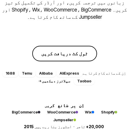
زبانوں میں ترجمہ کریں، اور آرڈر کی تکمیل کو تیز
کریں۔ Shopify، Wix، WooCommerce، BigCommerce اور
Jumpseller کے ساتھ کام کرتا ہے۔
مفت ٹرائل شروع کریں
ٹول کٹ دریافت کریں
اِن کے ساتھ کام کرتا ہے
AliExpress
Alibaba
Temu
1688
Taobao
سپلائرز دیکھیں
اِن پر شائع کریں
BigCommerce
WooCommerce
Wix
Shopify
Jumpseller
20,000+
تاجر · اسٹورز بنا رہے ہیں
2015