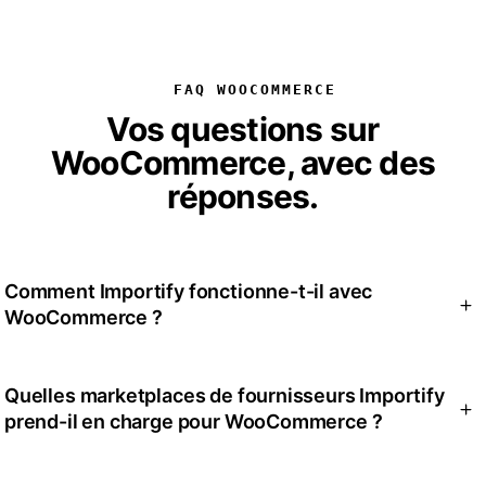
FAQ WOOCOMMERCE
Vos questions sur
WooCommerce, avec des
réponses.
Comment Importify fonctionne-t-il avec
WooCommerce ?
Installez le plugin Importify depuis WordPress.org et
Quelles marketplaces de fournisseurs Importify
connectez votre compte, puis utilisez l'extension de
prend-il en charge pour WooCommerce ?
navigateur sur les sites fournisseurs pris en charge.
Importify récupère le titre, la description, les images, les
variantes, le prix et les détails de livraison dans votre flux
Importify prend en charge 25+ marketplaces, dont