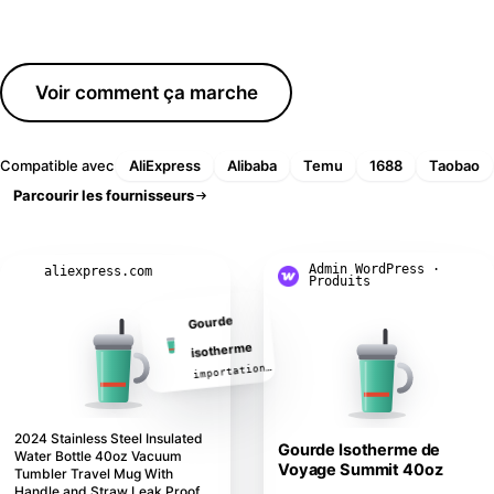
Télécharger le plugin
Voir comment ça marche
Compatible avec
AliExpress
Alibaba
Temu
1688
Taobao
Parcourir les fournisseurs
L'IA a réécrit ce titre
Admin WordPress ·
aliexpress.com
Produits
Gourde
isotherme
2024 Stainless Steel Insulated
importation…
Gourde Isotherme de
Water Bottle 40oz Vacuum
Voyage Summit 40oz
Tumbler Travel Mug With
Handle and Straw Leak Proof