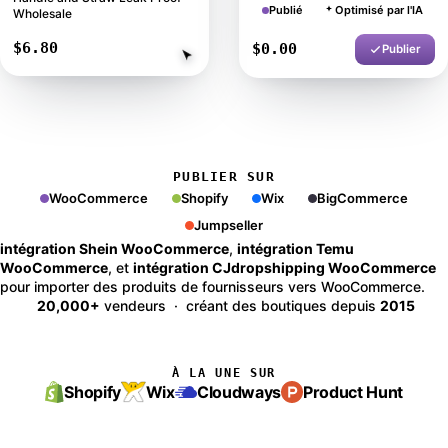
Publié
Optimisé par l'IA
Wholesale
$6.80
$30.85
Importer
Publier
PUBLIER SUR
WooCommerce
Shopify
Wix
BigCommerce
Jumpseller
intégration Shein WooCommerce
,
intégration Temu
WooCommerce
, et
intégration CJdropshipping WooCommerce
pour importer des produits de fournisseurs vers WooCommerce.
20,000+
vendeurs · créant des boutiques depuis
2015
À LA UNE SUR
Shopify
Wix
Cloudways
Product Hunt