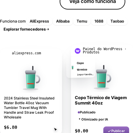
Baixar o plugin
Veja como funciona
Funciona com
AliExpress
Alibaba
Temu
1688
Taobao
Explorar fornecedores
A IA reescreveu este título
Painel do WordPress ·
Produtos
aliexpress.com
Copo
térmico
Copo Térmico de Viagem
2024 Stainless Steel Insulated
importando…
Summit 40oz
Water Bottle 40oz Vacuum
Tumbler Travel Mug With
Handle and Straw Leak Proof
Publicado
Wholesale
Otimizado por IA
$6.80
Importar
$32.74
Publicar