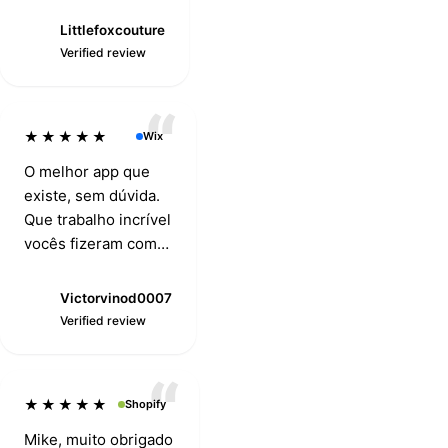
Littlefoxcouture
L
Verified review
★★★★★
Wix
O melhor app que
existe, sem dúvida.
Que trabalho incrível
vocês fizeram com
este app Importify.
Victorvinod0007
V
Verified review
★★★★★
Shopify
Mike, muito obrigado