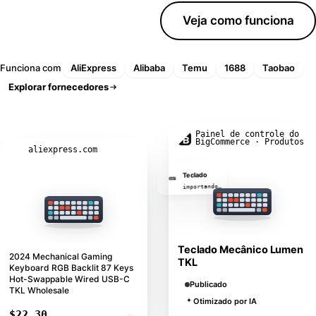
Iniciar teste grátis
Veja como funciona
Funciona com
AliExpress
Alibaba
Temu
1688
Taobao
Explorar fornecedores
A IA reescreveu este título
Painel de controle do
BigCommerce · Produtos
aliexpress.com
Teclado
importando…
Teclado Mecânico Lumen
2024 Mechanical Gaming
TKL
Keyboard RGB Backlit 87 Keys
Hot-Swappable Wired USB-C
Publicado
TKL Wholesale
Otimizado por IA
$22.30
Importar