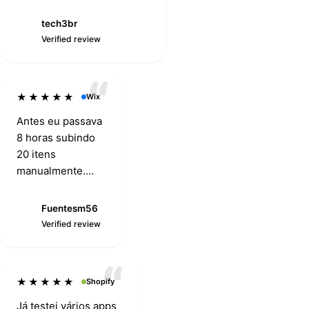
mesmo quem trabalha com
dropshipping.
tech3br
Operations7394
T
Verified review
Verified review
★★★★★
Wix
Antes eu passava
8 horas subindo
20 itens
manualmente.
Hoje, com este
app, subi 20 em
Fuentesm56
F
segundos.
Verified review
Excelente
trabalho.
★★★★★
Shopify
Já testei vários apps