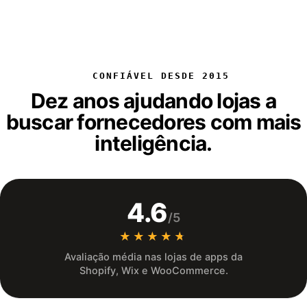
CONFIÁVEL DESDE 2015
Dez anos ajudando lojas a
buscar fornecedores com mais
inteligência.
4.6
/5
★★★★★
★★★★★
Avaliação média nas lojas de apps da
Shopify, Wix e WooCommerce.