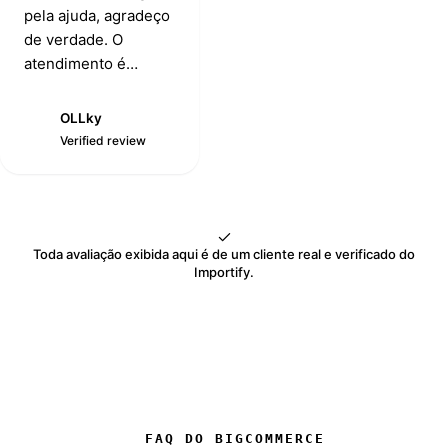
pela ajuda, agradeço
de verdade. O
atendimento é
excepcionalmente
bom e o app também
OLLky
O
funciona muito bem.
Verified review
Toda avaliação exibida aqui é de um cliente real e verificado do
Importify.
FAQ DO BIGCOMMERCE