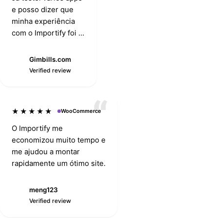
e posso dizer que
minha experiência
com o Importify foi a
melhor de todas.
Vale destacar o
Gimbills.com
G
suporte deles e a
Verified review
disposição do Mike.
Sempre rápidos,
prontos para
★★★★★
WooCommerce
resolver qualquer
problema. Obrigado.
O Importify me
economizou muito tempo e
me ajudou a montar
rapidamente um ótimo site.
meng123
M
Verified review