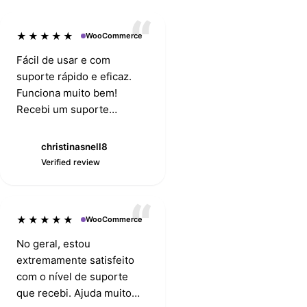
★★★★★
WooCommerce
Fácil de usar e com
suporte rápido e eficaz.
Funciona muito bem!
Recebi um suporte
fantástico do Roy!
christinasnell8
AmazingSaving
C
Verified review
Verified review
★★★★★
WooCommerce
No geral, estou
extremamente satisfeito
com o nível de suporte
que recebi. Ajuda muito