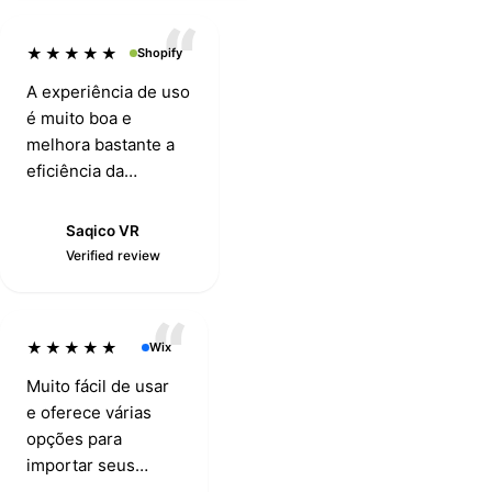
★★★★★
Shopify
A experiência de uso
é muito boa e
melhora bastante a
eficiência da
sincronização de
produtos entre
Saqico VR
S
diferentes
Verified review
plataformas, e o
suporte ao cliente
também é muito ágil
★★★★★
Wix
e cuidadoso.
Muito fácil de usar
e oferece várias
opções para
importar seus
produtos.