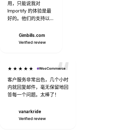
用，只能说我对
Importify 的体验是最
好的。他们的支持以及
Mike 的随时响应值得
一提。总是迅速回应，
Gimbills.com
G
乐于解决任何问题。谢
Verified review
谢你们。
★★★★★
WooCommerce
客户服务非常出色，几个小时
内就回复邮件，毫无保留地回
答每一个问题。太棒了！
vanarkride
V
Verified review