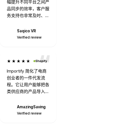
幅提升不同平台之间产
品同步的效率，客户服
务支持也非常及时、细
致。
Saqico VR
S
Verified review
★★★★★
Shopify
Importify 简化了电商
创业者的一件代发流
程。它让用户能够把各
类供应商的产品导入到
自己的网店，从而节省
时间并简化商品上架流
AmazingSaving
A
程。
Verified review