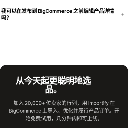
有。Importify 提供免费试用，让你在选择付费套餐前先体验
我可以在发布到 BigCommerce 之前编辑产品详情
BigCommerce 的导入流程。
吗？
可以。你可以在发布到 BigCommerce 店铺之前编辑标题、描
述、价格、变体和图片，并可选择运行 AI Product Optimizer。
从今天起更聪明地选
品。
加入 20,000+ 位卖家的行列，用 Importify 在
BigCommerce 上导入、优化并履行产品订单。开
始免费试用，几分钟内即可上线。