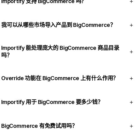
Importify 应用并订阅一个套餐，然后浏览 25+ 市场并点击导
Importify 支持 BigCommerce 吗？
入。Importify 会把产品、图片、变体和价格直接推送到
BigCommerce，你在那里编辑并发布。
支持。Importify 是一款 BigCommerce 一件代发应用和产品导
入工具，BigCommerce 也是 Importify 最新支持的平台之一。
我可以从哪些市场导入产品到 BigCommerce？
Importify 可从 25+ 市场导入到 BigCommerce，包括
Importify 能处理庞大的 BigCommerce 商品目录
AliExpress、Amazon、Alibaba、Temu、Etsy、Taobao、
吗？
1688、DHgate 和 Walmart。完整且最新的清单可在应用内查
看。
可以。每个 Importify 套餐都包含无限量产品导入，因此你向
BigCommerce 店铺添加的产品数量没有上限。
Override 功能在 BigCommerce 上有什么作用？
Override 让你在保留相同产品 URL 的同时更换 BigCommerce
产品背后的供应商，这样你就能换到更便宜或更可靠的供应
Importify 用于 BigCommerce 要多少钱？
商，而无需重建商品信息。
Importify 用于 BigCommerce 的套餐为 Basic 每月 $14.95、
Premium 每月 $27.95、Gold 每月 $37.95，每个档位都支持无
BigCommerce 有免费试用吗？
限量产品导入。年付套餐享 20% 折扣。