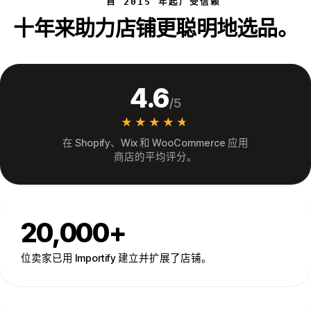
自 2015 年起广受信赖
十年来助力店铺更聪明地选品。
4.6
/5
★★★★★
★★★★★
在 Shopify、Wix 和 WooCommerce 应用
商店的平均评分。
20,000+
位卖家已用 Importify 建立并扩展了店铺。