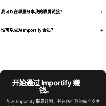
您的联盟仪表板实时显示您的链接性能：总点击次数、您生成
的注册量、注册付费计划的商店以及您赚取的总佣金及其付款
我可以在哪里分享我的联属链接？
状态。
您可以在任何地方接触到店主和有抱负的代发货商：网站、博
客、YouTube、社交媒体、时事通讯和电子邮件活动。您的受
谁可以成为 Importify 会员？
众越相关，您的链接转化效果就越好。
任何人都可以加入。该计划非常适合内容创作者、直销教育
者、为客户建立商店的代理机构和自由职业者，以及拥有电子
商务受众的社区或时事通讯所有者。
开始通过 Importify 赚
钱。
加入 Importify 联属计划，并在您推荐的每个商家