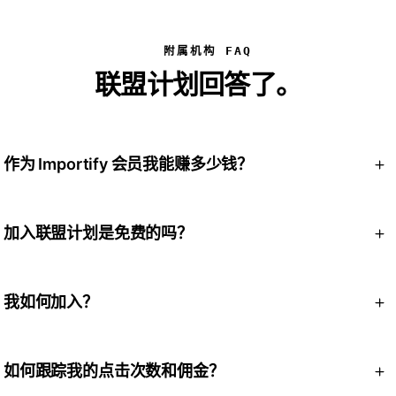
附属机构 FAQ
联盟计划回答了。
作为 Importify 会员我能赚多少钱？
您可以在您推荐的每位客户的生命周期中赚取 25% 的经常性佣
金，只要他们继续使用付费计划，每月都会支付佣金。例如，
加入联盟计划是免费的吗？
如果您以每月 27.95 美元的价格推荐一家加入 Premium 计划的
商店，那么您在订阅后每月可赚取 6.99 美元。它是针对每个
是的。加入 Importify 联盟计划是完全免费的。注册，获取您
客户重复出现的，并且您可以推荐的商店数量没有限制。
独特的会员链接，然后立即开始分享。
我如何加入？
注册联盟计划，接收您独特的联盟链接，并在您的网站、博
客、社交媒体或电子邮件活动上分享。每当有人点击您的链接
如何跟踪我的点击次数和佣金？
并注册付费计划时，您就可以获得佣金。