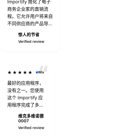
Importify 简化了电子
商务企业家的直销流
程。它允许用户将来自
不同供应商的产品导入
他们的在线商店，这可
惊人的节省
以节省时间并简化产品
★
Verified review
列出过程。
★★★★★
Wix
最好的应用程序，
没有之一。您使用
这个 Importify 应
用程序完成了多么
出色的工作。
维克多维诺德
0007
0
Verified review