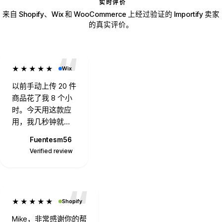
实时评价
来自 Shopify、Wix 和 WooCommerce 上经过验证的 Importify 卖家
的真实评价。
★★★★★
Wix
以前手动上传 20 件
商品花了我 8 个小
时。今天用这款应
用，我几秒钟就上
传了 20 件。干得漂
Fuentesm56
Operations7394
亮。
F
Verified review
Verified review
★★★★★
Shopify
Mike，非常感谢你的帮