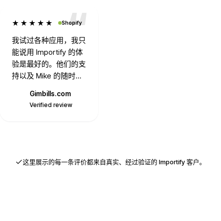
★★★★★
Shopify
我试过各种应用，我只
能说用 Importify 的体
验是最好的。他们的支
持以及 Mike 的随时待
命值得一提。总是很及
Gimbills.com
时，随时准备解决任何
G
Verified review
问题。谢谢。
这里展示的每一条评价都来自真实、经过验证的 Importify 客户。